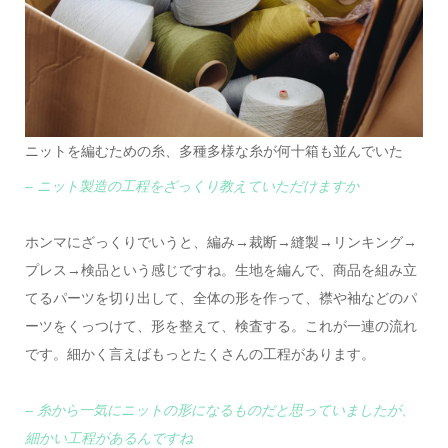
ニットを編むための糸、多種多様な糸が何十箱も並んでいた
– ニット製造の工程をざっくり教えていただけますか
ホンマにざっくりでいうと、編み→裁断→縫製→リンキング→
プレス→検品という感じですね。生地を編んで、商品を組み立
てるパーツを切り出して、全体の形を作って、襟や袖などのパ
ーツをくっつけて、形を整えて、検査する。これが一連の流れ
です。細かく言えばもっとたくさんの工程があります。
– 糸から一気にニットの形になるものだと思っていましたが、
細かい工程があるんですね