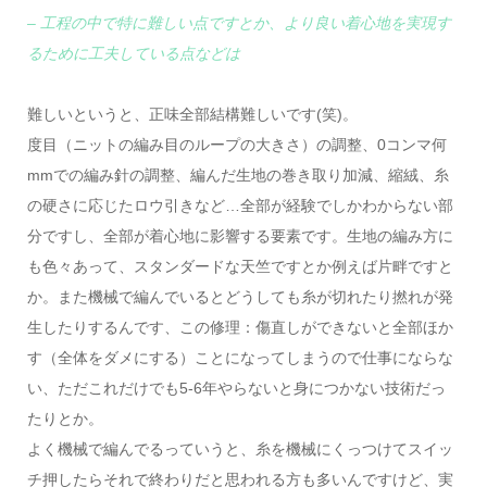
– 工程の中で特に難しい点ですとか、より良い着心地を実現す
るために工夫している点などは
難しいというと、正味全部結構難しいです(笑)。
度目（ニットの編み目のループの大きさ）の調整、0コンマ何
mmでの編み針の調整、編んだ生地の巻き取り加減、縮絨、糸
の硬さに応じたロウ引きなど…全部が経験でしかわからない部
分ですし、全部が着心地に影響する要素です。生地の編み方に
も色々あって、スタンダードな天竺ですとか例えば片畔ですと
か。また機械で編んでいるとどうしても糸が切れたり撚れが発
生したりするんです、この修理：傷直しができないと全部ほか
す（全体をダメにする）ことになってしまうので仕事にならな
い、ただこれだけでも5-6年やらないと身につかない技術だっ
たりとか。
よく機械で編んでるっていうと、糸を機械にくっつけてスイッ
チ押したらそれで終わりだと思われる方も多いんですけど、実