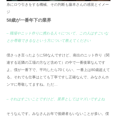
糸にロウ引きをする機械、その判断も藤本さんの感覚とイメー
ジ
58歳が一番年下の業界
– 職場やニット作りに携わる人々について、この人はすごいな
とか尊敬できるなという方について教えてください
僕さっき言ったように58なんですけど、南出のニット作り（関
連する近隣の工場の方など含めて）の中で一番後輩なんです
よ。僕が一番下で、平均したら70くらい、一番上は80歳超えて
る。それでも仕事はとても丁寧ですし正確なんで、みなさんホ
ンマに尊敬してますね。ただ…
– それはすごいことですけど、業界としてはマズいですよね
そうなんです。みなさんお年で後継者もいないことが多い。僕