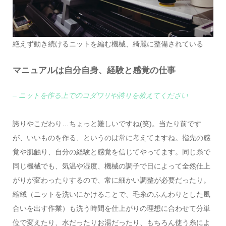
絶えず動き続けるニットを編む機械、綺麗に整備されている
マニュアルは自分自身、経験と感覚の仕事
– ニットを作る上でのコダワリや誇りを教えてください
誇りやこだわり…ちょっと難しいですね(笑)。当たり前です
が、いいものを作る、というのは常に考えてますね。指先の感
覚や肌触り、自分の経験と感覚を信じてやってます。同じ糸で
同じ機械でも、気温や湿度、機械の調子で日によって全然仕上
がりが変わったりするので、常に細かい調整が必要だったり。
縮絨（ニットを洗いにかけることで、毛糸のふんわりとした風
合いを出す作業）も洗う時間を仕上がりの理想に合わせて分単
位で変えたり、水だったりお湯だったり、もちろん使う糸によ