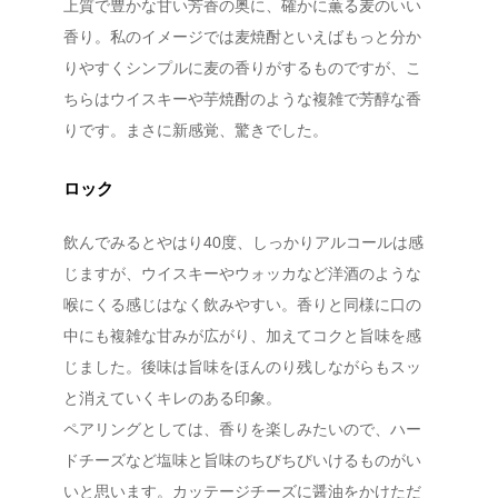
上質で豊かな甘い芳香の奥に、確かに薫る麦のいい
香り。私のイメージでは麦焼酎といえばもっと分か
りやすくシンプルに麦の香りがするものですが、こ
ちらはウイスキーや芋焼酎のような複雑で芳醇な香
りです。まさに新感覚、驚きでした。
ロック
飲んでみるとやはり40度、しっかりアルコールは感
じますが、ウイスキーやウォッカなど洋酒のような
喉にくる感じはなく飲みやすい。香りと同様に口の
中にも複雑な甘みが広がり、加えてコクと旨味を感
じました。後味は旨味をほんのり残しながらもスッ
と消えていくキレのある印象。
ペアリングとしては、香りを楽しみたいので、ハー
ドチーズなど塩味と旨味のちびちびいけるものがい
いと思います。カッテージチーズに醤油をかけただ