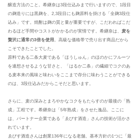
醸造方法のこと。希継奈は3段仕込みまで行いますので、1段目
の麹造りには黒麹を、2,3段目にも麹原料を掛ける「全麹3段仕
込み」です。焼酎は麹の質と量が重要ですが、こだわればこだ
わるほど手間やコストがかかるのが実情です。希継奈は、
麦を
贅沢に通常の3倍を使用
。高級な価格帯で売り出す商品だから
こそできたことでした。
原料である二条大麦である「ほうしゅん」のほのかにフルーツ
を連想させるような甘さと、「はるか二条」の繊細でコクのあ
る麦本来の風味と味わいをここまで存分に味わうことができる
のは、3段仕込みだからこそだと思います。
さらに、麦の深みとまろやかなコクをもたらすのが最後の「熟
成」工程です。希継奈は「5年熟成」をさせた逸品。ここに
は、パートナー企業である「ゑびす酒造」さんの技術が活かさ
れています。
ゑびす酒造さんは創業136年になる老舗。基本方針の1つに「最