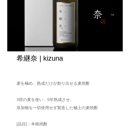
希継奈 | kizuna
麦を極め、熟成だけが創り出せる麦焼酎
3倍の麦を使い、5年熟成させ、
添加物を一切使用せず製造した極上の麦焼酎
[品目]：本格焼酎