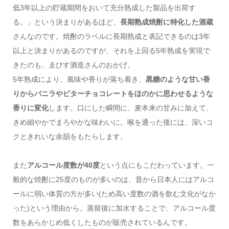
低3年以上の貯蔵期間をおいて充分熟成した製品を出荷す
る。」という決まりがあるほど、
長期熟成焼酎に特化した酒蔵
さんなのです。焼酎のラベルに長期熟成と表記できるのは3年
以上と決まりがあるのですが、それを上回る5年熟成を実現で
きたのも、ゑびす酒造さんのおかげ。
5年熟成により、風味や香りが落ち着き、
黒糖のような甘い香
りからバニラやビターチョコレートをほのかに思わせるような
香りに変化
します。口にした瞬間に、麦本来の甘みに加えて、
きめ細やかでまろやかな味わいに。喉を通った後には、深いコ
クときれいな余韻をもたらします。
また
アルコール度数が40度
という点にもこだわっています。一
般的な焼酎に25度のものが多いのは、昔から日本人にはアルコ
ールに弱い体質の方が多い(ため高い度数の酒を飲む文化がなか
った)という理由から。蒸留後に加水することで、アルコール度
数をあらかじめ低くしたものが販売されているんです。