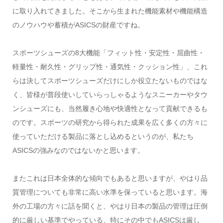
に取り入れてきました。そこから生まれた機能素材や機能構造
のノウハウや蓄積がASICSの財産ですね。
スポーツシューズの8大機能「フィット性・安定性・屈曲性・
軽量性・耐久性・グリップ性・通気性・クッション性」、これ
らは決してスポーツシューズだけにしか役立たないものではな
く、皆様が普段使いしていらっしゃるようなスニーカーやタウ
ンシューズにも、当然履き心地や快適性となって貢献できるも
のです。スポーツの研究から得られた成果を広く多くの方々に
使っていただける製品に落とし込めるというのが、私たち
ASICSの強みなのではないかと思います。
またこれは日本全体的な傾向でもあると思いますが、やはり品
質管理についても非常に高い水準を保っていると思います。海
外の工場の方々に話を聞くと、やはり日本の製品の管理は圧倒
的に厳しい基準でやっている、特にその中でもASICSは厳し