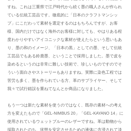
すね。これは三重県で江戸時代から続く墨の職人さんが作られ
ている伝統工芸品です。徹底的に「日本のクラフトマンシッ
プ」にこだわって素材を選定するのはもちろんですが、お客
様、国内だけではなく海外のお客様に対しても、やはりある程
度わかりやすいアイコニックな素材が使えたらという思いもあ
り、墨の和のイメージ、「日本の黒」としての墨、そして伝統
工芸品でもある鈴鹿墨、ということで採用しました。墨で皮を
染めるというのは非常に難しい技術で、珍しいものですのでそ
ういう面白さやストーリーもありますね。実際に染色工程では
苦労も多く、墨を作られている方、革のサプライヤー、そして
我々で試行錯誤を重ねてなんとか商品になりました。
もう一つは新たな素材を使うのではなく、既存の素材への考え
方を変えたもので「GEL-NIMBUS 20」「GEL-KAYANO 14」に
使用されているウェットブルーのレザーですね。革は動物から
採取されたのち、状態を安定させるための液体に含浸されて淡