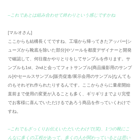
–これであとは組み合わせて終わりという感じですかね
[マルオさん]
ここからも結構長くてですね、工場から帰ってきたアッパー[シ
ューズから靴底を除いた部分]やソールを都度デザイナーと開発
で確認して、何往復かやりとりをしてサンプルを作ります。サ
ンプルも1st、2ndと会ってフォトサンプル[商品撮影用のサンプ
ル]やセールスサンプル[販売促進/展示会用のサンプル]なんても
のもそれぞれ作られたりするんです。ここからさらに量産開始
直前まで使用の変更が入ることも多く、ギリギリまでより完璧
でお客様に喜んでいただけるであろう商品を作っていくわけで
すね。
–これでもざっくりお伝えいただいたわけで(笑)、1つの靴にこ
んなに多くの工程があって、多くの人が関わっているとは思い