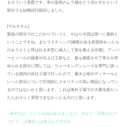
もそういう意図です。革の染色のムラ感をどう活かすかという
部分でも結構試行錯誤しました。
[マルオさん]
製造の部分でのこだわりでいうと、やはり今回は第一に素材と
いうことですね。またラスティング[縫製がある程度終わったも
のをラストと呼ばれる木型に挿入して形を整える作業]、アッパ
ーとソールの接着や仕上げ工程など、最も緻密さや丁寧さが求
められる部分に関しては、ウォーキングシューズを専門に扱っ
ている国内の自社工場で行ったので、履き心地やディテールと
いった部分について圧倒的にクオリティの高い商品になってい
るのではないかと思います。これは海外工場での大量生産だっ
たらおそらく実現できなかったものだと思います。
–海外では、というお話がありましたが、やはり「日本のもの
づくり」は海外とは違うんですかね