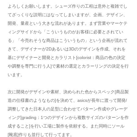
よろしくお願いします。シューズ作りの工程は意外と複雑でし
てざっくりな説明にはなってしまいますが、企画、デザイン、
開発、量産という大きな流れがあります。まず営業やマーケテ
ィングサイドから「こういうものがお客様に必要とされてい
る」「今売れそうな商品はこういうもの」という企画が流れて
きて、デザイナーが2Dあるいは3Dのデザインを作成、それを
基にデザイナーと開発とカラリスト[colorist：商品の色の決定
や調整を専門に行う人]で素材の選定とカラーリングの決定を行
います。
次に開発がデザインや素材、決められた色からスペック[商品製
造の仕様書のようなもの]を決めて、asicsが長年に渡って開発/
調整してきた日本人の足型に合わせてパターン作成やグレーデ
ィング[grading：1つのデザインから複数サイズのパターンを作
成すること]を行い工場に製作を依頼する。また同時にソール
[靴底]作りも並行して行ってます。